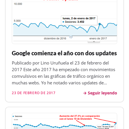
longtail. Por cierto, a ver si me aceptas como
follower tuyo en twitter (pserrano) ;)
emma
04 de mayo de 2010
E
Dani Pinillos: Y el té no lleva cafeína?
Google comienza el año con dos updates
Publicado por Lino Uruñuela el 23 de febrero del
2017 Este año 2017 ha empezado con movimientos
comvulsivos en las gráficas de tráfico orgánico en
muchas webs. Yo he notado varios updates de
Google y con bastante impacto, vamos a resumirlos
Seguir leyendo
23 DE FEBRERO DE 2017
un poco. ¿Primer Update del año, 2 de enero?
Comenzamos el día 2 de enero con…