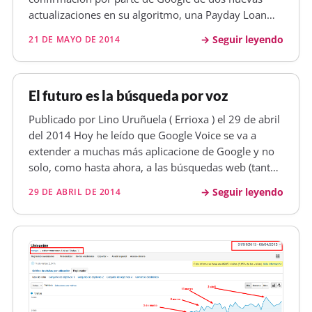
actualizaciones en su algoritmo, una Payday Loan
Algorithm , que afecta búsquedas spam. Estas
Seguir leyendo
21 DE MAYO DE 2014
búsquedas suelen ser temas de porno de de "cómo
ganar dinero" y cosas así y que no d…
El futuro es la búsqueda por voz
Publicado por Lino Uruñuela ( Errioxa ) el 29 de abril
del 2014 Hoy he leído que Google Voice se va a
extender a muchas más aplicacione de Google y no
solo, como hasta ahora, a las búsquedas web (tanto
en el móvil como en tablets, o el ordenador de
Seguir leyendo
29 DE ABRIL DE 2014
sobremesa). En la cuestión de la búsqueda por voz,
en vez de escribién…