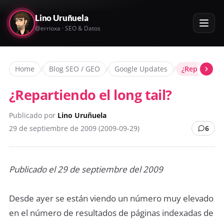
Lino Uruñuela
@errioxa · SEO & Datos
Home
/
Blog SEO / GEO
/
Google Updates
/
¿Repartiendo
¿Repartiendo el long tail?
Publicado por
Lino Uruñuela
29 de septiembre de 2009 (2009-09-29)
6
Publicado el 29 de septiembre del 2009
Desde ayer se están viendo un número muy elevado
en el número de resultados de páginas indexadas de