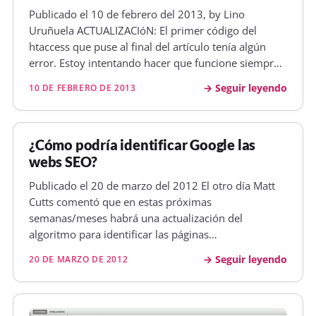
Publicado el 10 de febrero del 2013, by Lino
Uruñuela ACTUALIZACIóN: El primer código del
htaccess que puse al final del artículo tenía algún
error. Estoy intentando hacer que funcione siempre,
algo va mejorando. En estos momentos tengo así el
Seguir leyendo
10 DE FEBRERO DE 2013
htaccess, aunque parece que no llega a func ionar
del todo . Con Firefox sí…
¿Cómo podría identificar Google las
webs SEO?
Publicado el 20 de marzo del 2012 El otro día Matt
Cutts comentó que en estas próximas
semanas/meses habrá una actualización del
algoritmo para identificar las páginas
sobreoptimizadas en el aspecto SEO. Se ha
Seguir leyendo
20 DE MARZO DE 2012
comentado en varios sitios como WMT SER o SEL Los
puntos que comenta la verdad que no son nada
nuevo keyword…