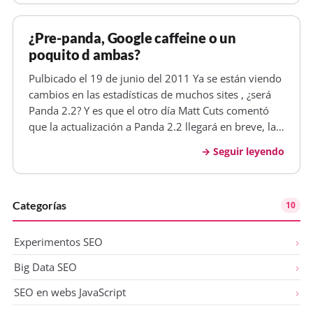
Analytics ha aprovechado para c…
¿Pre-panda, Google caffeine o un
poquito d ambas?
Pulbicado el 19 de junio del 2011 Ya se están viendo
cambios en las estadísticas de muchos sites , ¿será
Panda 2.2? Y es que el otro día Matt Cuts comentó
que la actualización a Panda 2.2 llegará en breve, la
verdad es que dijo que no era cosa de semanas sino
Seguir leyendo
de meses. Y justo unas semanas después comienza a
ocurri es…
Categorías
10
Experimentos SEO
Big Data SEO
SEO en webs JavaScript