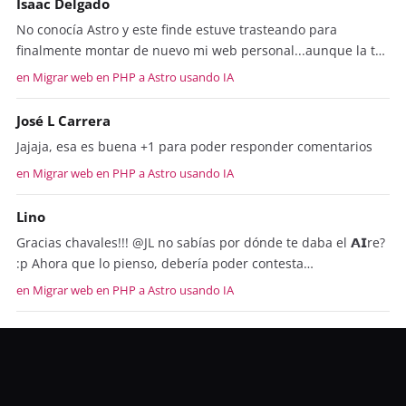
Isaac Delgado
No conocía Astro y este finde estuve trasteando para
finalmente montar de nuevo mi web personal...aunque la t…
en Migrar web en PHP a Astro usando IA
José L Carrera
Jajaja, esa es buena +1 para poder responder comentarios
en Migrar web en PHP a Astro usando IA
Lino
Gracias chavales!!! @JL no sabías por dónde te daba el 𝗔𝗜re?
:p Ahora que lo pienso, debería poder contesta…
en Migrar web en PHP a Astro usando IA
José L Carrera
Me gusta mucho el diseño y también la forma en que has
abordado el cambio. Yo tardé años en decidirme a actua…