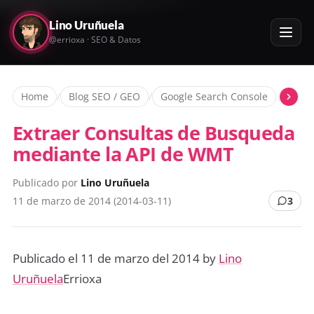
Lino Uruñuela
@errioxa · SEO & Datos
Home
/
Blog SEO / GEO
/
Google Search Console
/
Extra
Extraer Consultas de Busqueda
mediante la API de WMT
Publicado por
Lino Uruñuela
11 de marzo de 2014 (2014-03-11)
3
Publicado el 11 de marzo del 2014 by
Lino
Uruñuela
Errioxa