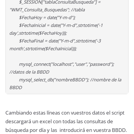
$_SESSION["tablaConsultaBusqueda"] =
"WMT_Consulta_Busquedas"; //tabla
$FechaHoy = date("Y-m-d");
$FechaInicial = date("Y-m-d",strtotime('-1
day',strtotime($FechaHoy)));
$FechaFinal = date("Y-m-d",strtotime('-3
month',strtotime($FechaInicial)));
mysql_connect("localhost","user","password");
//datos de la BBDD
mysql_select_db("nombreBBDD"); //nombre de la
BBDD
Cambiando estas líneas con vuestros datos el script
descargará un excel con todas las consultas de
búsqueda por día y las introducirá en vuestra BBDD.