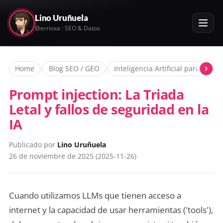
Lino Uruñuela
@errioxa · SEO & Datos
Home
/
Blog SEO / GEO
/
Inteligencia Artificial para SEOs
Prompt injection: La Triada
Letal y fallos de seguridad en la
IA
Publicado por
Lino Uruñuela
26 de noviembre de 2025 (2025-11-26)
Cuando utilizamos LLMs que tienen acceso a
internet y la capacidad de usar herramientas ('tools'),