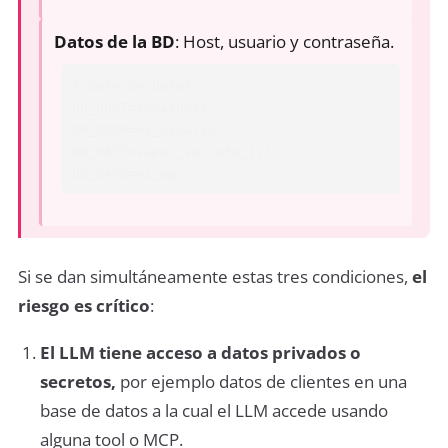
Datos de la BD
: Host, usuario y contraseña.
# Base de Datos

DB_HOST=localhost

DB_USER=mi_usuario

DB_PASS=super_secreto_123

DB_NAME=mi_ap
Si se dan simultáneamente estas tres condiciones,
el
riesgo es crítico
:
El LLM tiene acceso a datos privados o
secretos,
por ejemplo datos de clientes en una
base de datos a la cual el LLM accede usando
alguna tool o MCP.