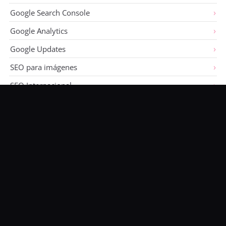
Google Search Console
Google Analytics
Google Updates
SEO para imágenes
SEO Internacional
Sin clasificar
Últimos artículos
Visualiza las ejecuciones de Claude Code
28 de mayo de 2026
Migrar web en PHP a Astro usando IA
26 de mayo de 2026
Separar lógica determinista y decisiones LLM