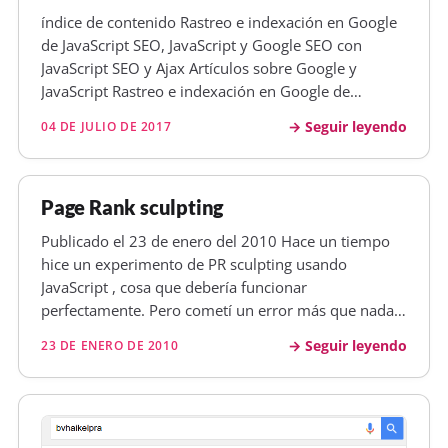
índice de contenido Rastreo e indexación en Google
de JavaScript SEO, JavaScript y Google SEO con
JavaScript SEO y Ajax Artículos sobre Google y
JavaScript Rastreo e indexación en Google de
JavaScript Desde hace ya unos años venimos viendo
Seguir leyendo
04 DE JULIO DE 2017
cómo Google es capaz de cargar e indexar ciertos
contenidos via javascript, en…
Page Rank sculpting
Publicado el 23 de enero del 2010 Hace un tiempo
hice un experimento de PR sculpting usando
JavaScript , cosa que debería funcionar
perfectamente. Pero cometí un error más que nada
por dejadez ya que me di cuenta del error y no lo
Seguir leyendo
23 DE ENERO DE 2010
solucioné... Ahora lo he hecho, y es que si observais
como están creados los enlaces del…