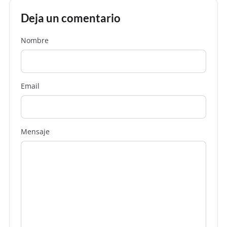
Alex
26 de abril de 2012
A
Deja un comentario
En principio parece que en este caso (que es el
más típico y correcto) todo funciona con
Nombre
normalidad, ¿no? Saludos
Errioxa
28 de abril de 2012
E
Email
De momento todo normal, aunque en las
pruebas anteriores tardó más de una semana.
Pero parece que sí actual "normal" en este caso
Mensaje
Javier Lorente
21 de junio de 2012
J
Yo desde hace años le pongo canonical a todas
las URLs hacia sí mismas.
abiertogm
27 de junio de 2012
A
Es curioso que poner un canonical apuntando