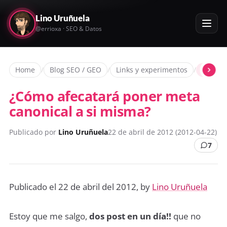
Lino Uruñuela
@errioxa · SEO & Datos
Home
/
Blog SEO / GEO
/
Links y experimentos
/
¿Cómo 
¿Cómo afecatará poner meta
canonical a si misma?
Publicado por
Lino Uruñuela
22 de abril de 2012 (2012-04-22)
7
Publicado el 22 de abril del 2012, by
Lino Uruñuela
Estoy que me salgo,
dos post en un día!!
que no