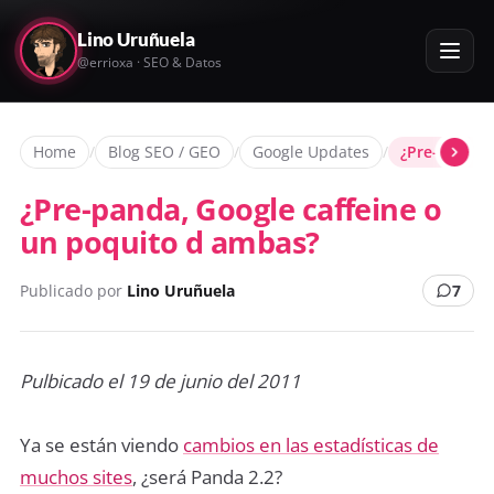
Lino Uruñuela
@errioxa · SEO & Datos
Home
/
Blog SEO / GEO
/
Google Updates
/
¿Pre-panda,
¿Pre-panda, Google caffeine o
un poquito d ambas?
Publicado por
Lino Uruñuela
7
Pulbicado el 19 de junio del 2011
Ya se están viendo
cambios en las estadísticas de
muchos sites
, ¿será Panda 2.2?