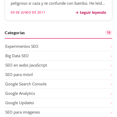
peligroso si caza y te confunde con bambú. He leído
mucho sobre esta actualización de Google, he visto
Seguir leyendo
09 DE JUNIO DE 2011
casos, he oído todo tipo de conjeturas, pero no he
visto a nadie…
Categorías
10
Experimentos SEO
Big Data SEO
SEO en webs JavaScript
SEO para móvil
Google Search Console
Google Analytics
Google Updates
SEO para imágenes