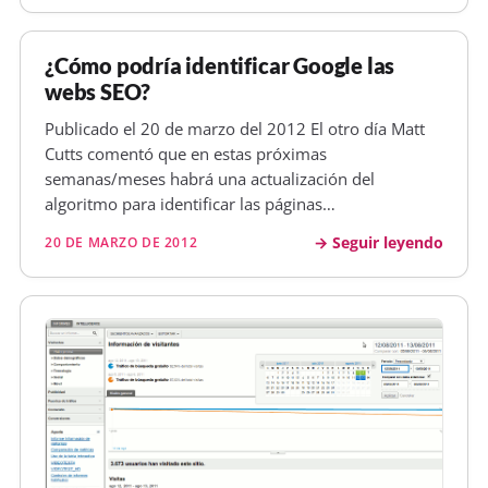
del todo . Con Firefox sí…
¿Cómo podría identificar Google las
webs SEO?
Publicado el 20 de marzo del 2012 El otro día Matt
Cutts comentó que en estas próximas
semanas/meses habrá una actualización del
algoritmo para identificar las páginas
sobreoptimizadas en el aspecto SEO. Se ha
Seguir leyendo
20 DE MARZO DE 2012
comentado en varios sitios como WMT SER o SEL Los
puntos que comenta la verdad que no son nada
nuevo keyword…