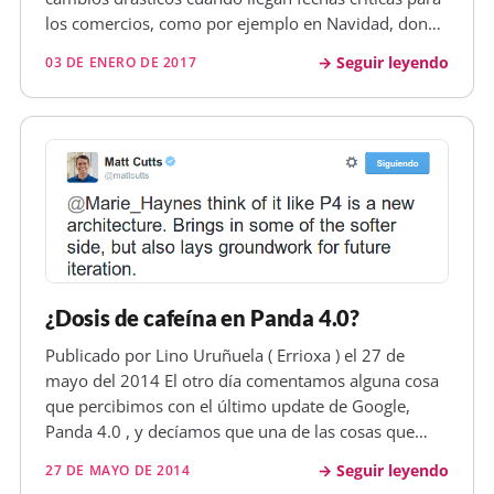
los comercios, como por ejemplo en Navidad, donde
se aumentan muchísimo las transacciones por causa
Seguir leyendo
03 DE ENERO DE 2017
de los regalos, y dónde un error podría hacerle
perder mucho dinero…
¿Dosis de cafeína en Panda 4.0?
Publicado por Lino Uruñuela ( Errioxa ) el 27 de
mayo del 2014 El otro día comentamos alguna cosa
que percibimos con el último update de Google,
Panda 4.0 , y decíamos que una de las cosas que
más destacan es la reducción del número de
Seguir leyendo
27 DE MAYO DE 2014
resultados de un mismo dominio en la primera