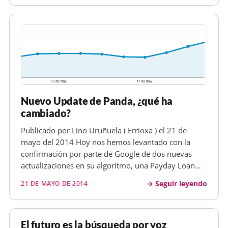
página de las serps. Ahora leo que Mat…
Nuevo Update de Panda, ¿qué ha
cambiado?
Publicado por Lino Uruñuela ( Errioxa ) el 21 de
mayo del 2014 Hoy nos hemos levantado con la
confirmación por parte de Google de dos nuevas
actualizaciones en su algoritmo, una Payday Loan
Algorithm , que afecta búsquedas spam. Estas
Seguir leyendo
21 DE MAYO DE 2014
búsquedas suelen ser temas de porno de de "cómo
ganar dinero" y cosas así y que no d…
El futuro es la búsqueda por voz