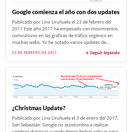
Javier Lorente Murillo
@javier_lorente
J
Google comienza el año con dos updates
29 de junio de 2015
Ahora como mides el número de keywords? Ya
Publicado por Lino Uruñuela el 23 de febrero del
no se pude en GSC
2017 Este año 2017 ha empezado con movimientos
comvulsivos en las gráficas de tráfico orgánico en
muchas webs. Yo he notado varios updates de
Google y con bastante impacto, vamos a resumirlos
Seguir leyendo
23 DE FEBRERO DE 2017
un poco. ¿Primer Update del año, 2 de enero?
Comenzamos el día 2 de enero con…
¿Christmas Update?
Publicado por Lino Uruñuela el 3 de enero del 2017,
San Sebastián. Google no acostumbra a realizar
cambios drásticos cuando llegan fechas críticas para