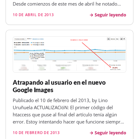
Desde comienzos de este mes de abril he notado
algunos cambios en las visitas recibidas, al principio
Seguir leyendo
10 DE ABRIL DE 2013
no sabía muy bien ya que coincidía con la Semana
Santa y no es…
Atrapando al usuario en el nuevo
Google Images
Publicado el 10 de febrero del 2013, by Lino
Uruñuela ACTUALIZACIóN: El primer código del
htaccess que puse al final del artículo tenía algún
error. Estoy intentando hacer que funcione siempre,
algo va mejorando. En estos momentos tengo así el
Seguir leyendo
10 DE FEBRERO DE 2013
htaccess, aunque parece que no llega a func ionar