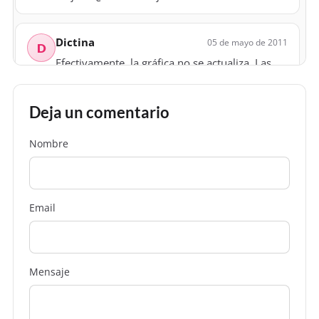
Dictina
05 de mayo de 2011
D
Efectivamente, la gráfica no se actualiza. Las
cifras de la tabla sí, claro. Y yo también me
estoy resistiendo todo lo posible a la nueva
Deja un comentario
interfaz.
Nombre
Email
Mensaje