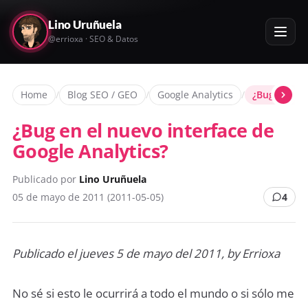
Lino Uruñuela
@errioxa · SEO & Datos
Home
/
Blog SEO / GEO
/
Google Analytics
/
¿Bug en el 
¿Bug en el nuevo interface de
Google Analytics?
Publicado por
Lino Uruñuela
05 de mayo de 2011 (2011-05-05)
4
Publicado el jueves 5 de mayo del 2011, by Errioxa
No sé si esto le ocurrirá a todo el mundo o si sólo me