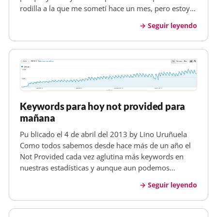
rodilla a la que me sometí hace un mes, pero estoy
optimista. Hace poco Google anunció que iba a
Seguir leyendo
encriptar y ocultar las palabras de búsqueda por las
que llegan los usua…
Keywords para hoy not provided para
mañana
Pu blicado el 4 de abril del 2013 by Lino Uruñuela
Como todos sabemos desde hace más de un año el
Not Provided cada vez aglutina más keywords en
nuestras estadísticas y aunque aun podemos
trabajar casi igual que hace dos años, no creo que
Seguir leyendo
podamos hacerlo dentro de otros dos... El
crecimiento del término Not Provided e…