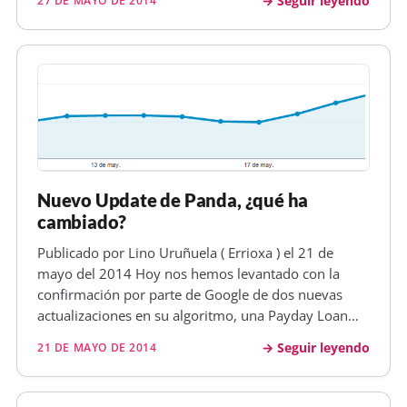
Seguir leyendo
27 DE MAYO DE 2014
resultados de un mismo dominio en la primera
página de las serps. Ahora leo que Mat…
Nuevo Update de Panda, ¿qué ha
cambiado?
Publicado por Lino Uruñuela ( Errioxa ) el 21 de
mayo del 2014 Hoy nos hemos levantado con la
confirmación por parte de Google de dos nuevas
actualizaciones en su algoritmo, una Payday Loan
Algorithm , que afecta búsquedas spam. Estas
Seguir leyendo
21 DE MAYO DE 2014
búsquedas suelen ser temas de porno de de "cómo
ganar dinero" y cosas así y que no d…