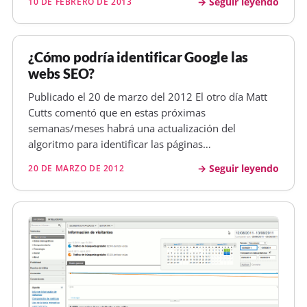
Seguir leyendo
10 DE FEBRERO DE 2013
htaccess, aunque parece que no llega a func ionar
del todo . Con Firefox sí…
¿Cómo podría identificar Google las
webs SEO?
Publicado el 20 de marzo del 2012 El otro día Matt
Cutts comentó que en estas próximas
semanas/meses habrá una actualización del
algoritmo para identificar las páginas
sobreoptimizadas en el aspecto SEO. Se ha
Seguir leyendo
20 DE MARZO DE 2012
comentado en varios sitios como WMT SER o SEL Los
puntos que comenta la verdad que no son nada
nuevo keyword…