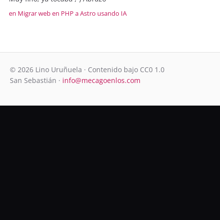
en Migrar web en PHP a Astro usando IA
© 2026 Lino Uruñuela · Contenido bajo CC0 1.0
San Sebastián ·
info@mecagoenlos.com