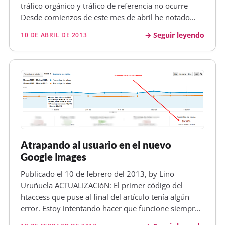
tráfico orgánico y tráfico de referencia no ocurre
Desde comienzos de este mes de abril he notado
algunos cambios en las visitas recibidas, al principio
Seguir leyendo
10 DE ABRIL DE 2013
no sabía muy bien ya que coincidía con la Semana
Santa y no es…
Atrapando al usuario en el nuevo
Google Images
Publicado el 10 de febrero del 2013, by Lino
Uruñuela ACTUALIZACIóN: El primer código del
htaccess que puse al final del artículo tenía algún
error. Estoy intentando hacer que funcione siempre,
algo va mejorando. En estos momentos tengo así el