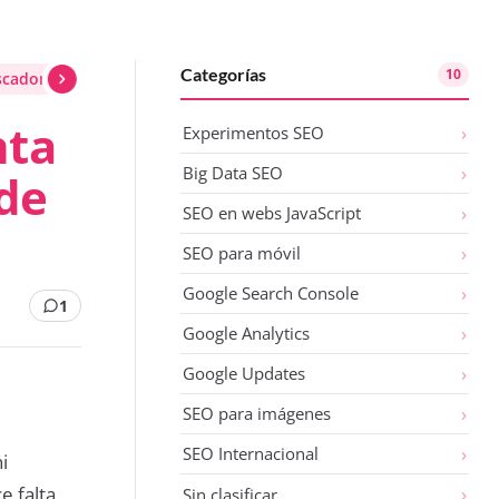
Categorías
10
cador la visibilidad de webs con versiones AMP
nta
Experimentos SEO
Big Data SEO
 de
SEO en webs JavaScript
SEO para móvil
Google Search Console
1
Google Analytics
Google Updates
SEO para imágenes
SEO Internacional
i
e falta
Sin clasificar