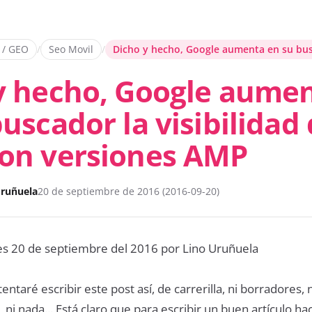
 / GEO
/
Seo Movil
/
Dicho y hecho, Google aumenta en su bus
y hecho, Google aume
uscador la visibilidad
on versiones AMP
Uruñuela
20 de septiembre de 2016 (2016-09-20)
es 20 de septiembre del 2016 por Lino Uruñuela
ntaré escribir este post así, de carrerilla, ni borradores, n
 ni nada... Está claro que para escribir un buen artículo hac