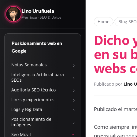
Lino Uruñuela
@errioxa · SEO & Datos
Home
/
Blog SEO
Dicho 
Posicionamiento web en
en su b
Google
webs c
›
Notas Semanales
Inteligencia Artificial para
›
SEOs
Publicado por
Lino 
›
Auditoría SEO técnico
›
Links y experimentos
Publicado el mart
›
Logs y Big Data
Posicionamiento de
›
imágenes
Como siempre, inte
Seo Movil
previsualizaciones,
›