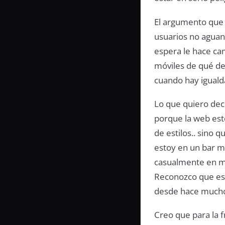
El argumento que
usuarios no aguan
espera le hace cam
móviles de qué de
cuando hay iguald
Lo que quiero deci
porque la web esté
de estilos.. sino
estoy en un bar má
casualmente en mi 
Reconozco que es 
desde hace mucho
Creo que para la 