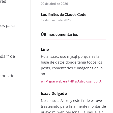
tres
09 de abril de 2026
Los límites de Claude Code
12 de marzo de 2026
les para
Últimos comentarios
Lino
ndar" de
Hola Isaac, uso mysql porque es la
base de datos dónde tenía todos los
posts, comentarios e imágenes de la
an…
uchos de
en Migrar web en PHP a Astro usando IA
.
Isaac Delgado
No conocía Astro y este finde estuve
trasteando para finalmente montar de
nuevo mi web personal...aunque la t…