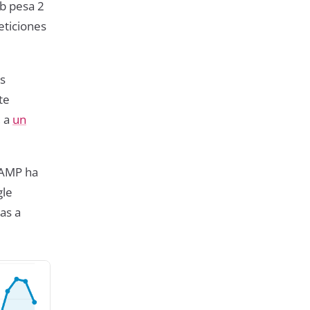
b pesa 2
eticiones
s
te
, a
un
 AMP ha
gle
as a