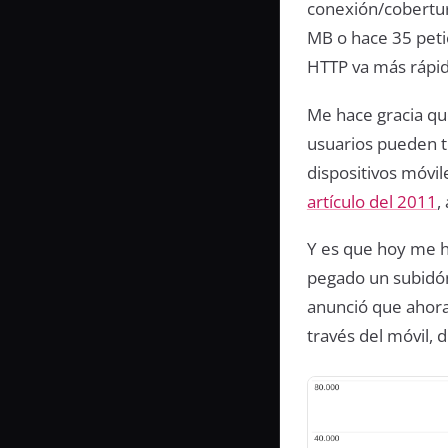
conexión/cobertur
MB o hace 35 peti
HTTP va más rápid
Me hace gracia qu
usuarios pueden t
dispositivos móvi
artículo del 2011
,
Y es que hoy me h
pegado un subidón
anunció que ahora
través del móvil, 