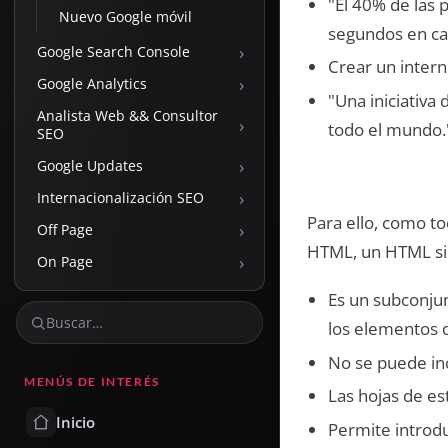
"El 40% de las
Nuevo Google móvil
segundos en ca
›
Google Search Console
Crear un inter
›
Google Analytics
"Una iniciativa
Analista Web && Consultor
›
todo el mundo.
SEO
›
Google Updates
›
Internacionalización SEO
Para ello, como t
›
Off Page
HTML, un HTML si
›
On Page
Es un subconju
los elementos 
No se puede inc
MENÚS DE INTERÉS
Las hojas de est
Inicio
Permite introdu