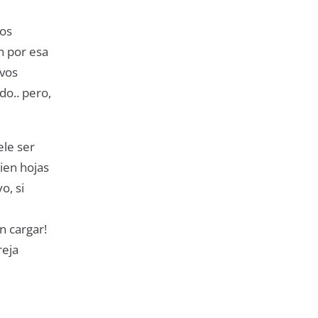
los
n por esa
ivos
o.. pero,
ele ser
cien hojas
o, si
n cargar!
reja