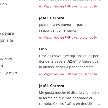
puro
en Migrar web en PHP a Astro usando IA
José L Carrera
Jajaja, esa es buena +1 para poder
responder comentarios
o dejaré
en Migrar web en PHP a Astro usando IA
ún site
Lino
Gracias chavales!!! @JL no sabías por
nternet,
dónde te daba el 𝗔𝗜re? :p Ahora que
 a
lo pienso, debería poder contesta…
... y esto
en Migrar web en PHP a Astro usando IA
José L Carrera
Me gusta mucho el diseño y también
la forma en que has abordado el
cambio. Yo tardé años en decidirme a