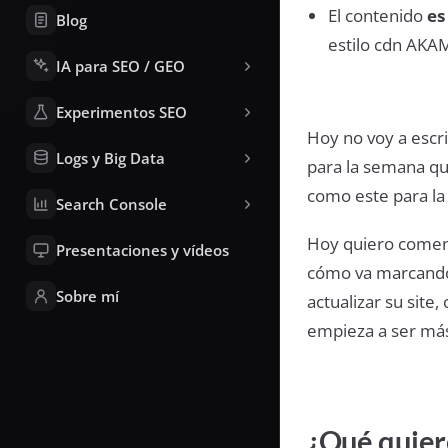
El contenido
es
Blog
estilo cdn AKA
IA para SEO / GEO
Experimentos SEO
Hoy no voy a escr
Logs y Big Data
para la semana qu
como este para la
Search Console
Hoy quiero coment
Presentaciones y vídeos
cómo va marcando 
Sobre mí
actualizar su site,
empieza a ser má
¿Qué quier