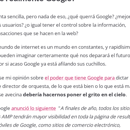
ta sencilla, pero nada de eso, ¿qué querrá Google? ¿mejor
 usuarios? ¿o igual tener el control sobre la información,
nsacciones que se hacen en la web?
 mundo de internet es un mundo en constantes, y rapidísi
pueden imaginar certeramente qué nos deparará el futur
r si acaso Google ya está afilando sus cuchillos.
use mi opinión sobre
el poder que tiene Google para
dictar
director de orquesta, de lo que está bien o lo que está m
 se avecina
debería hacernos poner el grito en el cielo
.
oogle
anunció lo siguiente
"
A finales de año, todos los siti
 AMP tendrán mayor visibilidad en toda la página de resul
iles de Google, como sitios de comercio electrónico,