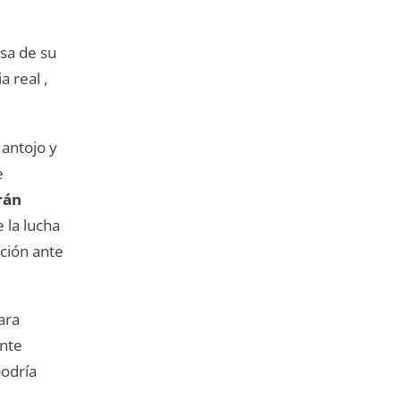
sa de su
 real ,
antojo y
e
rán
 la lucha
ción ante
ara
ente
podría