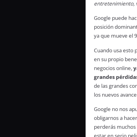
entretenimiento, 
Google puede hace
posición dominante
ya que mueve el 9
Cuando usa esto p
en su propio benef
negocios online,
y
grandes pérdidas
de las grandes co
los nuevos avances
Google no nos apu
obligarnos a hacer
perderás muchos u
estar en serio peli