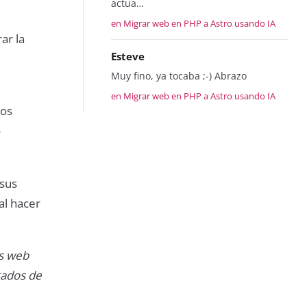
actua…
en Migrar web en PHP a Astro usando IA
ar la
Esteve
Muy fino, ya tocaba ;-) Abrazo
en Migrar web en PHP a Astro usando IA
mos
o
 sus
al hacer
os web
tados de