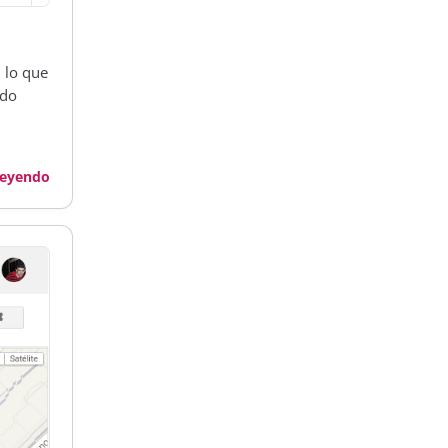
 lo que
ído
leyendo