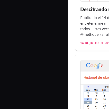
Descifrando 
Publicado el 14 d
entretenerme mie
todos.... tres ve
@methode ) a raí
14 DE JULIO DE 20