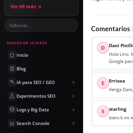
Ver 69 más →
Comentarios
MENÚS DE INTERÉS
Dani Pinill
D
Hola Lino. 
Inicio
Google para
Blog
Errioxa
IA para SEO / GEO
E
Venga Dani,
Experimentos SEO
starling
Logs y Big Data
S
kiero k mi 
Search Console