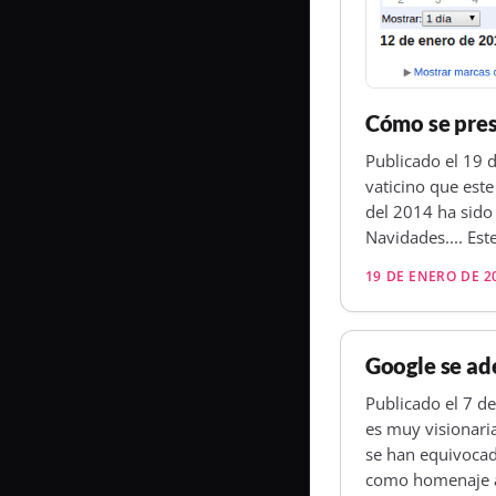
Cómo se pres
Publicado el 19 
vaticino que est
del 2014 ha sido
Navidades.... Es
19 DE ENERO DE 2
Google se ade
Publicado el 7 d
es muy visionari
se han equivocad
como homenaje a 