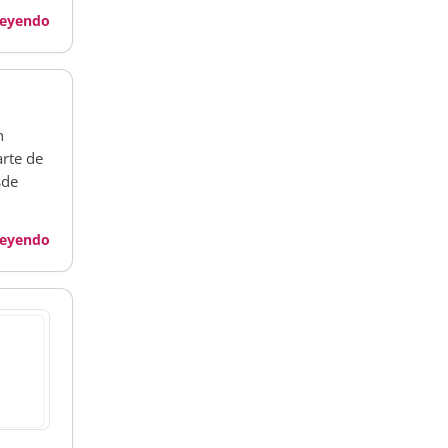
leyendo
n
arte de
sde
leyendo