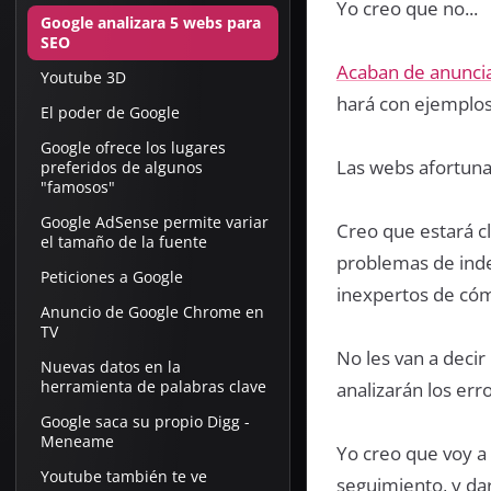
Yo creo que no...
Google analizara 5 webs para
SEO
Acaban de anunci
Youtube 3D
hará con ejemplos
El poder de Google
Google ofrece los lugares
Las webs afortuna
preferidos de algunos
"famosos"
Google AdSense permite variar
Creo que estará c
el tamaño de la fuente
problemas de inde
Peticiones a Google
inexpertos de cóm
Anuncio de Google Chrome en
TV
No les van a deci
Nuevas datos en la
herramienta de palabras clave
analizarán los er
Google saca su propio Digg -
Meneame
Yo creo que voy a 
Youtube también te ve
seguimiento, y da