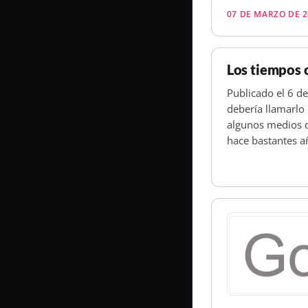
07 DE MARZO DE 2
Los tiempos 
Publicado el 6 de
debería llamarlo
algunos medios 
hace bastantes a