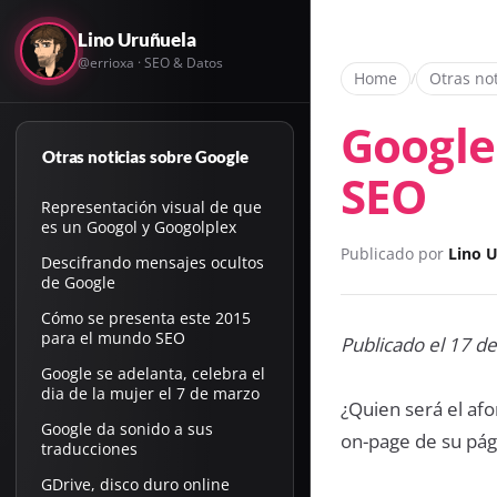
Lino Uruñuela
@errioxa · SEO & Datos
Home
/
Otras no
Google
Otras noticias sobre Google
SEO
Representación visual de que
es un Googol y Googolplex
Publicado por
Lino 
Descifrando mensajes ocultos
de Google
Cómo se presenta este 2015
para el mundo SEO
Publicado el 17 d
Google se adelanta, celebra el
dia de la mujer el 7 de marzo
¿Quien será el af
Google da sonido a sus
on-page de su pág
traducciones
GDrive, disco duro online