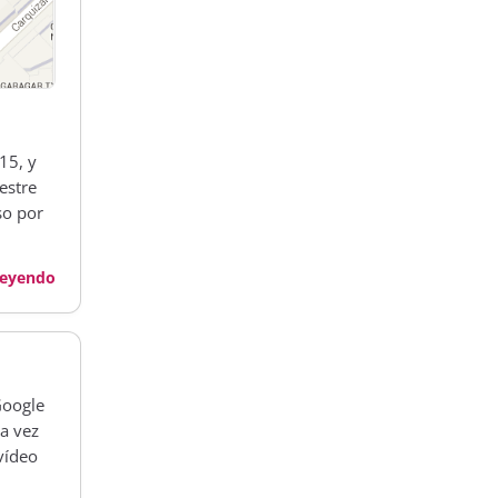
15, y
estre
so por
leyendo
Google
a vez
vídeo