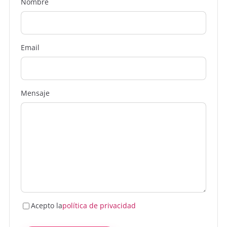
Nombre
Joseba
16 de diciembre de 2013
J
Suerte en tu nueva etapa Lino! ;)
Email
Mensaje
Acepto la
política de privacidad