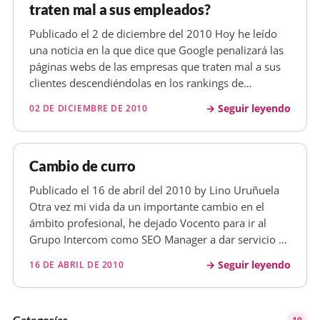
traten mal a sus empleados?
Publicado el 2 de diciembre del 2010 Hoy he leído
una noticia en la que dice que Google penalizará las
páginas webs de las empresas que traten mal a sus
clientes descendiéndolas en los rankings de
resultados del buscador, también lo comentó
Seguir leyendo
02 DE DICIEMBRE DE 2010
Pablogeo en su blog hace unos días . Vale, no veo
mal la medida, la cual supon…
Cambio de curro
Publicado el 16 de abril del 2010 by Lino Uruñuela
Otra vez mi vida da un importante cambio en el
ámbito profesional, he dejado Vocento para ir al
Grupo Intercom como SEO Manager a dar servicio a
las empresas que no tengan. Cuando llegué a
Seguir leyendo
16 DE ABRIL DE 2010
Vocento creí que me encontraría con un ambiente de
trabajo propio de la sede de…
Categorías
10