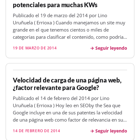
potenciales para muchas KWs
Publicado el 19 de marzo del 2014 por Lino
Uruñuela ( Errioxa ) Cuando manejamos un site muy
grande en el que tenemos cientos o miles de
categorías para clasificar el contenido, como podría
ser un e-commerce, puede que haya categorías muy
Seguir leyendo
19 DE MARZO DE 2014
distintas entre si. Por ejemplo una web podría
vender desde clavos hasta tractor…
Velocidad de carga de una página web,
¿factor relevante para Google?
Publicado el 14 de febrero del 2014 por Lino
Uruñuela ( Errioxa ) Hoy leo en SEOby the Sea que
Google incluye en una de sus patentes la velocidad
de una página web como factor de relevancia en sus
resultados. Esto no es nuevo , desde hace mucho se
Seguir leyendo
14 DE FEBRERO DE 2014
viene diciendo, casi casi lo mismo que lo de " El SEO