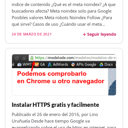
índice de contenido ¿Qué es el meta noindex? ¿A que
a que Google posicione mejor el blog? Muchas
buscadores afecta? Meta noindex solo para Google
gracias
Posibles valores Meta robots Noindex Follow ¿Para
qué sirve? Casos de uso ¿Cuándo usar el meta
noindex? ¿Cuándo NO usar el meta noindex?
Seguir leyendo
26 DE MARZO DE 2021
Conclusiones ¿Qué es el noindex? El meta noindex
sirve para indicar a los buscado…
Instalar HTTPS gratis y facilmente
Publicado el 26 de enero del 2016, por Lino
Uruñuela Desde hace tiempo Google va
evangelizando sobre el uso de https en internet, para