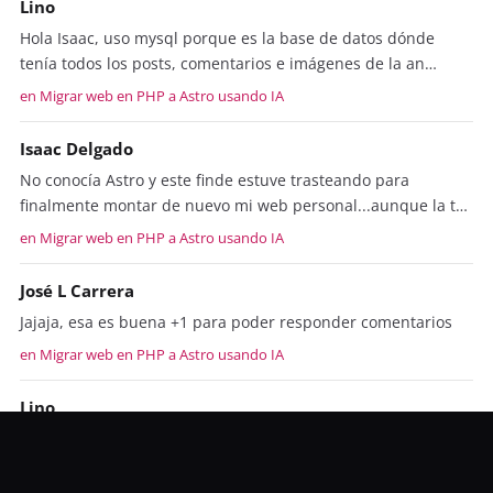
Lino
Hola Isaac, uso mysql porque es la base de datos dónde
tenía todos los posts, comentarios e imágenes de la an…
en Migrar web en PHP a Astro usando IA
Isaac Delgado
No conocía Astro y este finde estuve trasteando para
finalmente montar de nuevo mi web personal...aunque la t…
en Migrar web en PHP a Astro usando IA
José L Carrera
Jajaja, esa es buena +1 para poder responder comentarios
en Migrar web en PHP a Astro usando IA
Lino
Gracias chavales!!! @JL no sabías por dónde te daba el 𝗔𝗜re?
:p Ahora que lo pienso, debería poder contesta…