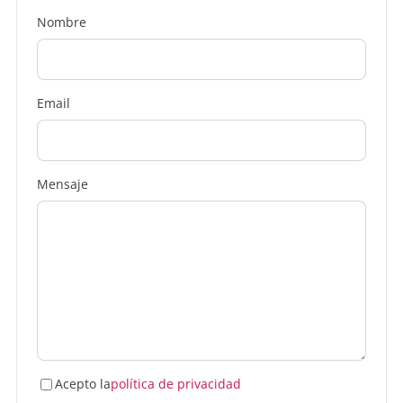
Nombre
Txantxez
20 de junio de 2014
T
Os cuento una nueva derivada para este
problema para eventos. Hace y un par de años
cambiamos las URLs en nvivo.es para los
Email
conciertos, quitamos los IDs para dejar una
dupla 'artista + ciudad'. De esta manera
conseguíamos posicionar siempre la misma
URL cada vez que Coldplay llegara a Madrid,
Mensaje
por ejemplo. Esto lo hicimos porque cada vez
que se repetía ese concierto, se posicionaba la
URL con el ID antiguo. Con el nuevo azote de
Panda 4.0, lo primero que hicimos fue meter
un noindex a muchos conciertos antiguos,
porque eran URLs con mucho rebote y poco
contenido. Resultado: ahora cuando esos
conciertos 'vuelven' a la URL le cuesta
indexarse porque Google ya ha asumido ese
Acepto la
política de privacidad
'noindex'. Estoy pensando incluso en volver a