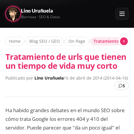
Lino Uruñuela
@errioxa · SEO & Datos
Home
/
Blog SEO / GEO
/
On Page
/
Tratamiento de url
Tratamiento de urls que tienen
un tiempo de vida muy corto
Publicado por
Lino Uruñuela
16 de abril de 2014 (2014-04-16)
5
Ha habido grandes debates en el mundo SEO sobre
cómo trata Google los errores 404 y 410 del
servidor. Puede parecer que "da un poco igual" el