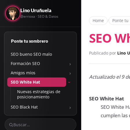
Lino Uruñuela
@errioxa · SEO & Datos
Home
/
Ponte tu
SEO Wh
Ponte tu sombrero
Publicado por
Lino 
SEO bueno SEO malo
›
Formación SEO
›
Amigos míos
Actualizado el 9 d
SEO White Hat
›
Nuevas estrategias de
posicionamiento
SEO White Hat
›
SEO White Ha
SEO Black Hat
cumplen las 