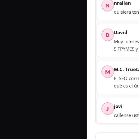
nrallan
N
quisiera te
David
D
Muy Interes
SITPYMES y 
M.C. Truet
M
El SEO corr
que es el ú
jovi
J
callense u