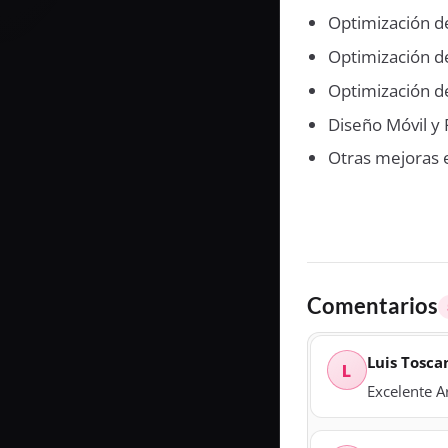
Optimización de
Optimización d
Optimización 
Diseño Móvil y
Otras mejoras e
Comentarios
Luis Tosca
L
Excelente A