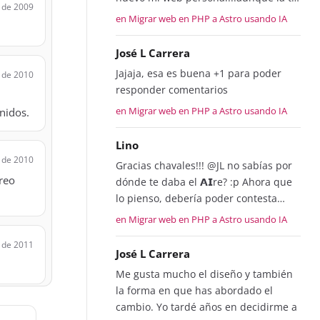
 de 2009
en Migrar web en PHP a Astro usando IA
José L Carrera
Jajaja, esa es buena +1 para poder
 de 2010
responder comentarios
en Migrar web en PHP a Astro usando IA
enidos.
Lino
 de 2010
Gracias chavales!!! @JL no sabías por
reo
dónde te daba el 𝗔𝗜re? :p Ahora que
lo pienso, debería poder contesta…
en Migrar web en PHP a Astro usando IA
 de 2011
José L Carrera
Me gusta mucho el diseño y también
la forma en que has abordado el
cambio. Yo tardé años en decidirme a