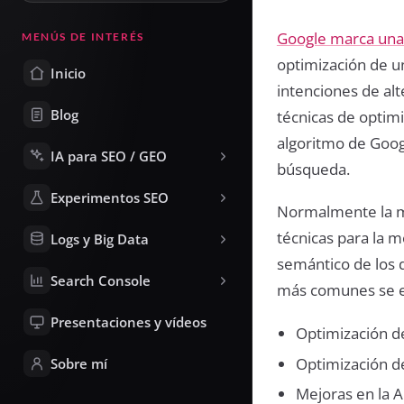
Google marca un
MENÚS DE INTERÉS
optimización de u
Inicio
intenciones de alt
Blog
técnicas de optim
algoritmo de Goog
IA para SEO / GEO
búsqueda.
Experimentos SEO
Normalmente la ma
técnicas para la 
Logs y Big Data
semántico de los d
Search Console
más comunes se 
Presentaciones y vídeos
Optimización de
Optimización d
Sobre mí
Mejoras en la A