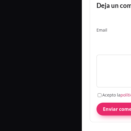
Deja un co
Email
Acepto la
polít
Enviar come